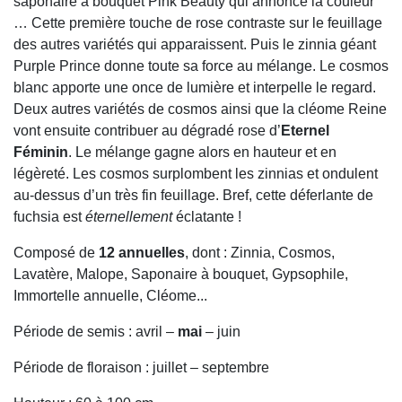
saponaire à bouquet Pink Beauty qui annonce la couleur
… Cette première touche de rose contraste sur le feuillage
des autres variétés qui apparaissent. Puis le zinnia géant
Purple Prince donne toute sa force au mélange. Le cosmos
blanc apporte une once de lumière et interpelle le regard.
Deux autres variétés de cosmos ainsi que la cléome Reine
vont ensuite contribuer au dégradé rose d’
Eternel
Féminin
. Le mélange gagne alors en hauteur et en
légèreté. Les cosmos surplombent les zinnias et ondulent
au-dessus d’un très fin feuillage. Bref, cette déferlante de
fuchsia est
éternellement
éclatante !
Composé de
12 annuelles
, dont : Zinnia, Cosmos,
Lavatère, Malope, Saponaire à bouquet, Gypsophile,
Immortelle annuelle, Cléome...
Période de semis : avril –
mai
– juin
Période de floraison : juillet – septembre