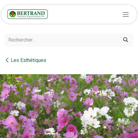
Se rendre au contenu
Les Esthétiques