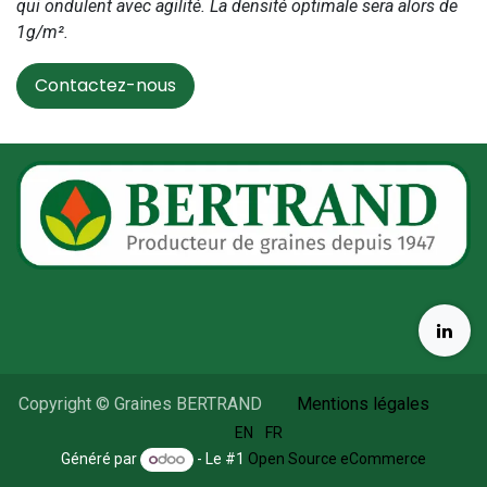
qui ondulent avec agilité. La densité optimale sera alors de
1g/m².
Contactez-nous
Copyright © Graines BERTRAND
Mentions légales
​
EN
FR
Généré par
- Le #1
Open Source eCommerce